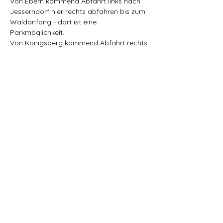
Von Ebern kommend Abfahrt links nach 
Jesserndorf hier rechts abfahren bis zum 
Waldanfang - dort ist eine 
Parkmöglichkeit.
Von Königsberg kommend Abfahrt rechts 
nach Jesserndorf hier links abfahren bis 
zum Waldanfang - dort ist eine 
Parkmöglichkeit.
Diese Veranstaltung teilen
Heilfelsen Haßberge
Datenschutzerklärung